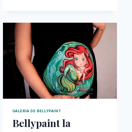
ESCENA
DE
EL
REY
LEÓN
GALERÍA DE BELLYPAINT
Bellypaint la