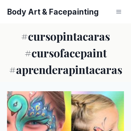
Saltar
Body Art & Facepainting
al
contenido
#cursopintacaras
#cursofacepaint
#aprenderapintacaras