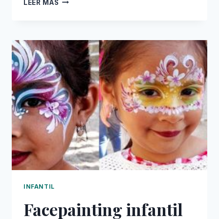
PINTACARAS
LEER MÁS
PROFESIONAL
EN
MADRID
INFANTIL
Facepainting infantil