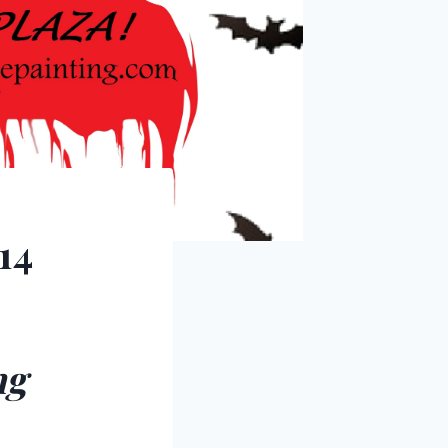
14
ng