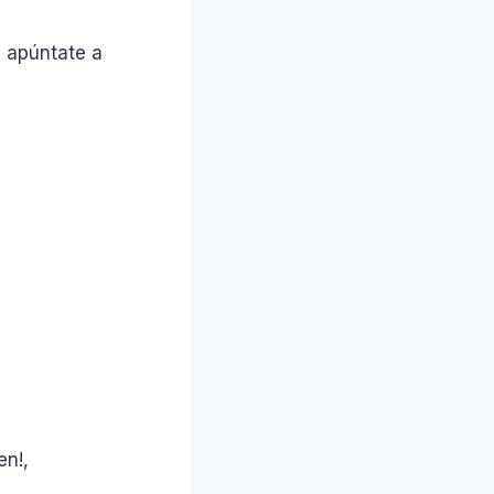
: apúntate a
en!,