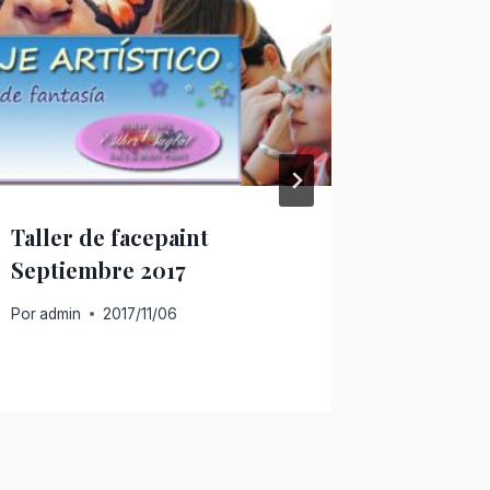
Taller de facepaint
Taller 
Septiembre 2017
Hallowe
Por
admin
2017/11/06
Por
admin