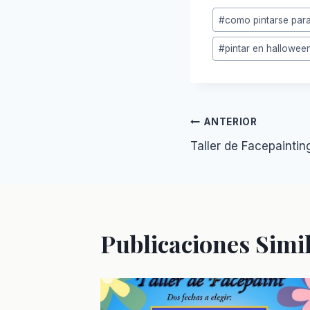
Etiquetas
#
como pintarse par
de
la
#
pintar en hallowee
entrada:
Navegació
ANTERIOR
Taller de Facepainti
de
entradas
Publicaciones Simi