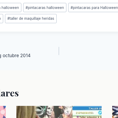
a halloween
#
pintacaras halloween
#
pintacaras para Hallowee
n
#
taller de maquillaje heridas
n
ng octubre 2014
lares