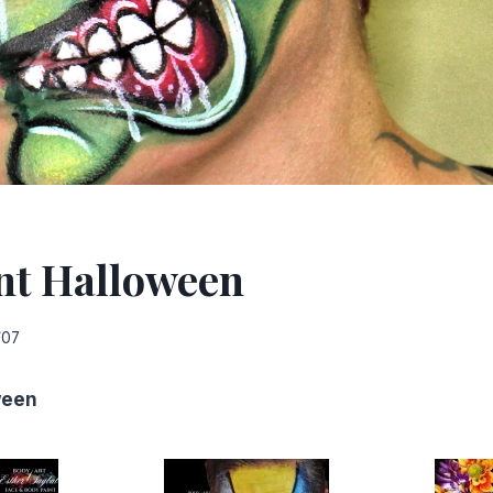
nt Halloween
/07
ween