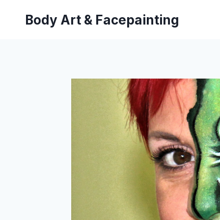
Saltar
Body Art & Facepainting
al
contenido