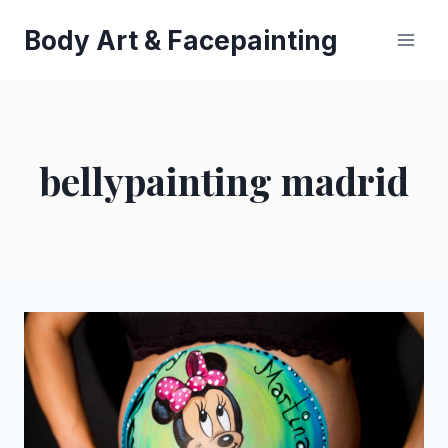
Saltar
Body Art & Facepainting
al
contenido
bellypainting madrid