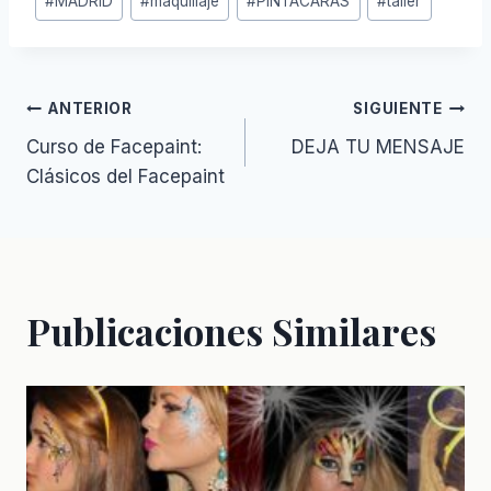
#
MADRID
#
maquillaje
#
PINTACARAS
#
taller
de
la
entrada:
Navegación
ANTERIOR
SIGUIENTE
Curso de Facepaint:
DEJA TU MENSAJE
de
Clásicos del Facepaint
entradas
Publicaciones Similares