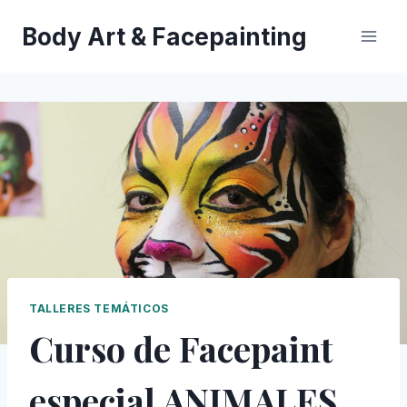
Saltar
Body Art & Facepainting
al
contenido
TALLERES TEMÁTICOS
Curso de Facepaint
especial ANIMALES