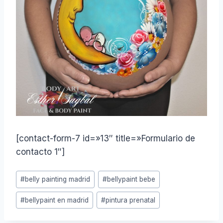
[contact-form-7 id=»13″ title=»Formulario de
contacto 1″]
Etiquetas
#
belly painting madrid
#
bellypaint bebe
de
la
#
bellypaint en madrid
#
pintura prenatal
entrada: