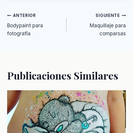
Navegación
ANTERIOR
SIGUIENTE
Bodypaint para
Maquillaje para
de
fotografía
comparsas
entradas
Publicaciones Similares