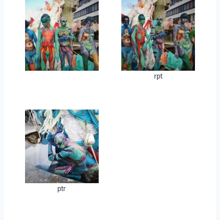
rpt
ptr