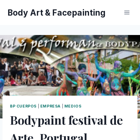
Saltar
Body Art & Facepainting
al
contenido
BP CUERPOS
|
EMPRESA
|
MEDIOS
Bodypaint festival de
Arte, Portugal