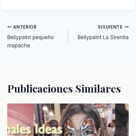
Navegación
ANTERIOR
SIGUIENTE
Bellypaint pequeño
Bellypaint La Sirenita
de
mapache
entradas
Publicaciones Similares